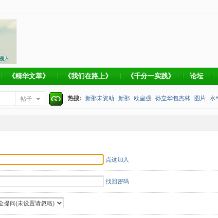
《精华文萃》
《我们在路上》
《千分一实践》
论坛
热搜:
新邵未资助
新邵
欧皇强
孙立华包杰林
图片
水
帖子
搜
捐款帐号
索
点这加入
找回密码