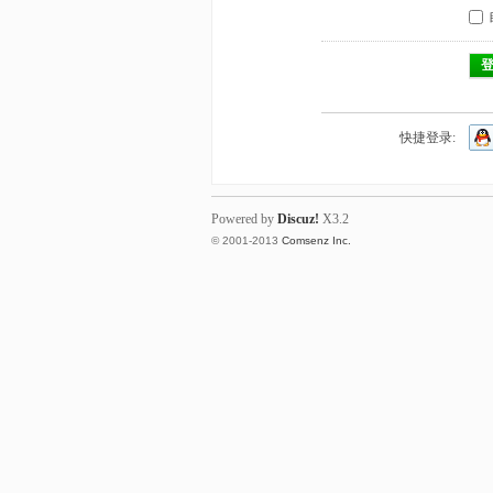
快捷登录:
Powered by
Discuz!
X3.2
© 2001-2013
Comsenz Inc.