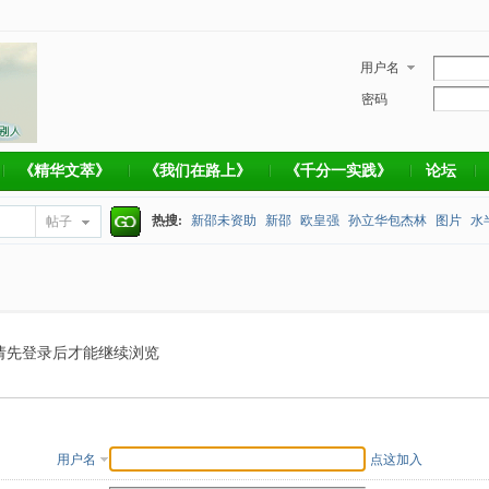
用户名
密码
《精华文萃》
《我们在路上》
《千分一实践》
论坛
热搜:
新邵未资助
新邵
欧皇强
孙立华包杰林
图片
水
帖子
搜
捐款帐号
索
请先登录后才能继续浏览
用户名
点这加入