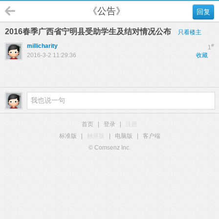
《公告》
回复
2016春季广西省宁明县受助学生及结对情况公布
只看楼主
millicharity
#
1
2016-3-2 11:29:36
收藏
首页
|
登录
|
注册
标准版
|
触屏版
|
电脑版
|
客户端
© Comsenz Inc.