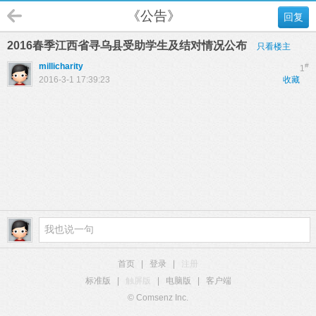
《公告》
回复
2016春季江西省寻乌县受助学生及结对情况公布
只看楼主
millicharity
#
1
2016-3-1 17:39:23
收藏
首页
|
登录
|
注册
标准版
|
触屏版
|
电脑版
|
客户端
© Comsenz Inc.