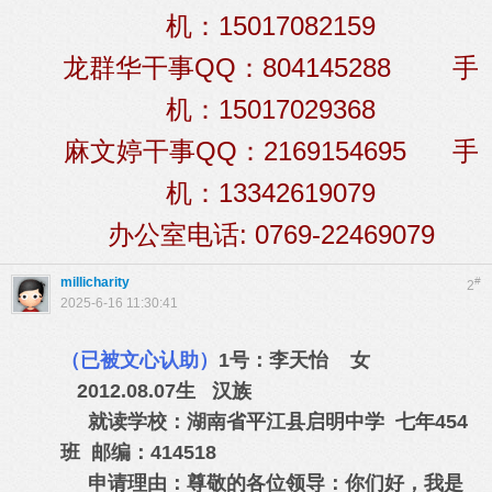
机：15017082159
龙群华干事QQ：804145288 手
机：15017029368
麻文婷干事QQ：2169154695 手
机：13342619079
办公室电话: 0769-22469079
millicharity
#
2
2025-6-16 11:30:41
（已被文心认助）
1号：李天怡 女
2012.08.07生 汉族
就读学校：湖南省平江县启明中学 七年454
班 邮编：414518
申请理由：尊敬的各位领导：你们好，我是