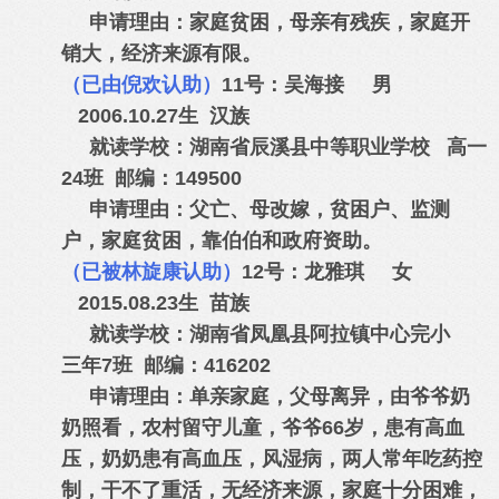
申请理由：家庭贫困，母亲有残疾，家庭开
销大，经济来源有限。
（已由倪欢认助）
11号：吴海接 男
2006.10.27生 汉族
就读学校：湖南省辰溪县中等职业学校 高一
24班 邮编：149500
申请理由：父亡、母改嫁，贫困户、监测
户，家庭贫困，靠伯伯和政府资助。
（已被林旋康认助）
12号：龙雅琪 女
2015.08.23生 苗族
就读学校：湖南省凤凰县阿拉镇中心完小
三年7班 邮编：416202
申请理由：单亲家庭，父母离异，由爷爷奶
奶照看，农村留守儿童，爷爷66岁，患有高血
压，奶奶患有高血压，风湿病，两人常年吃药控
制，干不了重活，无经济来源，家庭十分困难，