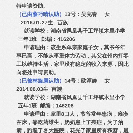
特申请资助。
（已由蔡巧晴认助）
13号：吴完春 女
2016.01.27生 苗族
就读学校：湖南省凤凰县千工坪镇木里小学
三年1班 邮编：416206
申请理由：该生系单亲家庭子女，其爷爷年
事已高，不能从事重体力劳动，其父在州内打零
工以维持生活，家里没有稳定的收入来源，因此
向您处申请资助。
（已被林旋康认助）
14号：欧潭静 女
2014.08.03生 苗族
就读学校：湖南省凤凰县千工坪镇木里小学
五年1班 邮编：146206
申请理由：家里8口人，爷爷常年患病，瘫痪
在床，靠吃药维生，奶奶患上了癌症，为了治
病，跑遍了各大医院，花光了家里所有积蓄，最