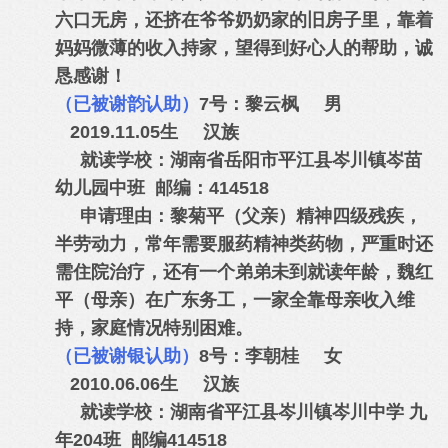
六口无房，还挤在爷爷奶奶家的旧房子里，靠着
妈妈微薄的收入持家，望得到好心人的帮助，诚
恳感谢！
（已被谢韵认助）
7号：黎云枫 男
2019.11.05生 汉族
就读学校：湖南省岳阳市平江县岑川镇岑苗
幼儿园中班 邮编：414518
申请理由：黎菊平（父亲）精神四级残疾，
半劳动力，常年需要服药精神类药物，严重时还
需住院治疗，还有一个弟弟未到就读年龄，魏红
平（母亲）在广东务工，一家全靠母亲收入维
持，家庭情况特别困难。
（已被谢银认助）
8号：李朝桂 女
2010.06.06生 汉族
就读学校：湖南省平江县岑川镇岑川中学 九
年204班 邮编414518