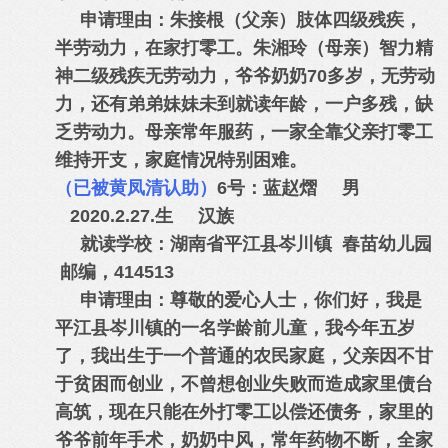
申请理由：朱接根（父亲）肢体四级残疾，
半劳动力，在家打零工。朱湘玲（母亲）智力精
神二级残疾无劳动力，爷爷奶奶70多岁，无劳动
力，还有弟弟妹妹未到就读年龄，一户多残，缺
乏劳动力。母亲常年服药，一家全靠父亲打零工
维持开支，家庭情况特别困难。
（已被黄凤清认助）
6号：蓝赵熠 男
2020.2.27.生 汉族
就读学校：湖南省平江县岑川镇 春苗幼儿园
邮编，414513
申请理由：尊敬的爱心人士，你们好，我是
平江县岑川镇的一名学龄前儿童，我今年五岁
了，我出生于一个普通的农民家庭，父亲因不甘
于贫困而创业，不曾想创业失败而造成家里债台
高筑，现在只能在外打零工以偿还债务，家里的
爷爷前年手术，奶奶中风，常年药物不断，全家