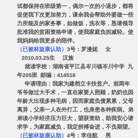
试都保持在班级第一，偶尔一次的小退步，都将
促使我下次更加努力，课余我会帮助外婆做一些
力所能及的家务事，如做饭，洗衣等，恳请领导
批准我的贫困资格申请，使我家庭负担减轻。使
我妈妈给我更多的陪伴。
（已被林旋康认助）
3号：罗漫妮 女
2010.03.25生 汉族
就读学校：湖南省平江县岑川镇岑川中学 九
年205班 邮编：414518
申请理由：我家为建档立卡扶贫户。前两年
爷爷做过大手术，一直在家要人照顾，奶奶也因
年龄大出现多种毛病，因而家庭负债累累，父母
离异，父亲一人在外打工，也身患各种疾病。弟
弟读小学经济压力巨大，望获资助，助我安心请
求学，为家庭减负，我定拼搏奋进，不负期望。
（已被林旋康认助）
4号：李佳航 男