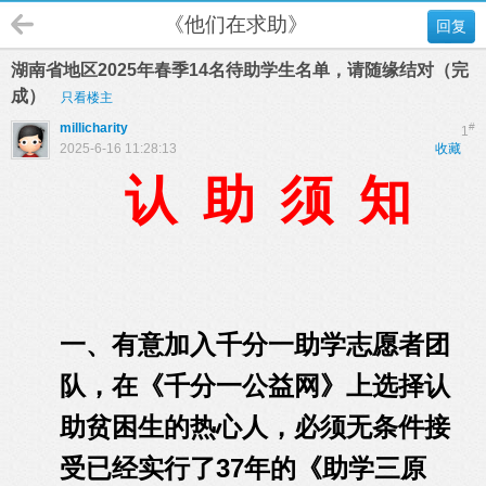
《他们在求助》
回复
湖南省地区2025年春季14名待助学生名单，请随缘结对（完
成）
只看楼主
millicharity
#
1
2025-6-16 11:28:13
收藏
认 助 须 知
一、有意加入千分一助学志愿者团
队，在《千分一公益网》上选择认
助贫困生的热心人，必须无条件接
受已经实行了37年的《助学三原