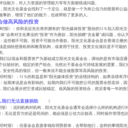
评估能力，对人力资源的管理能力等等方面都很成问题。
文化基金会找到了一个定位，就是做一个为有公信力的慈善和公益机
做事的，增强了他们的能力，也就帮助了更多的人。
会做高风险的投资
》：你和吴征先生将所拥有的“阳光媒体投资”股份的51％划入阳光文
媒体”会将对文化事业的“投资”作为善款，阳光捐赠“含金量”成问题，你认
些都不可能。投资不可能当作善款。阳光文化基金会是在香港注册的，
须是捐给慈善机构和教育机构，或者用于扶贫。投资文化项目是不可能的
关。
以现金和股票资产为基础成立阳光文化基金会，调动的是有市场流通价
个比较好的、稳定的资产组合。当然出于基金会可持续发展的需要，我们
，安全性高的项目，但一般来说不能去做股票等高风险的投资。
》：51％的权益是和“阳光媒体投资”的业绩挂钩的，如果业绩有浮
期来说是会有影响的。短期内我们不可能把公司的股票全部卖掉，因为
，我们会逐步把它变成比较稳定、低风险的投资组合，然后拿每一年的投
人我们无法直接捐助
《
》：说到机构对机构，阳光文化基金会通常会选择什么样的机构进行对
论是官方的还是民间的，都必须是公信力比较高，同时操作管理也比
。
报》：但基金会直接拿钱给弱势群体，去帮助他们，这样的事情阳光