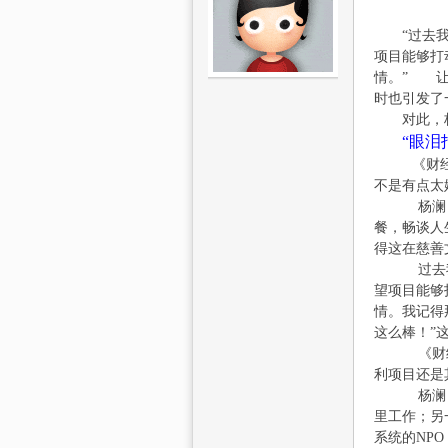
“过去我们
项目能够打
情。” 让
分
时也引发了
对此，杨澜
“眼泪
《财经时报
不是有点太
杨澜：我
餐，畅谈人
得这在慈善
过去我们说
一
望项目能够
情。我记得
这么棒！”
《财经时报
利项目还是
杨澜：眼
里工作；另
系统的NP