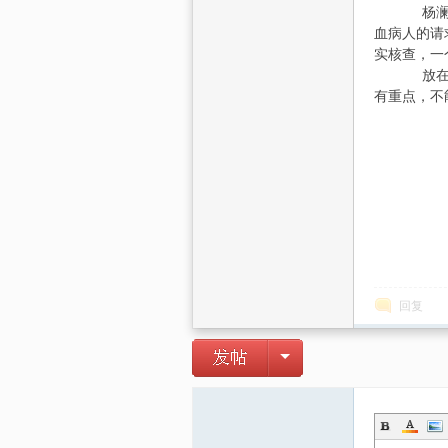
杨澜：在
血病人的请
实核查，一
放在平时
有重点，不
回复