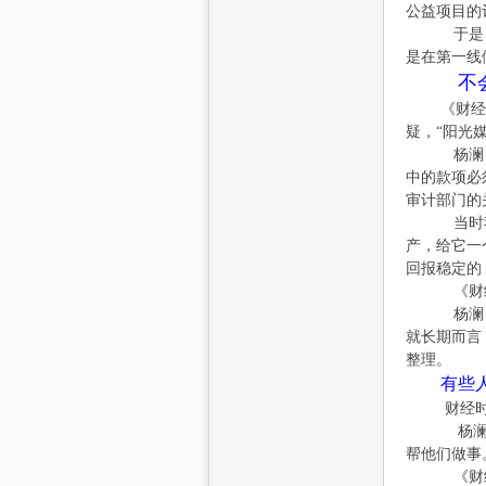
公益项目的
公
于是，阳光
是在第一线
不
《财经时报
疑，“阳光
杨澜：这
中的款项必
审计部门的
当时我们
产，给它一
益
回报稳定的
《财经时报
杨澜：短
就长期而言
整理。
有些
财经时报
杨澜：无
帮他们做事
网
《财经时