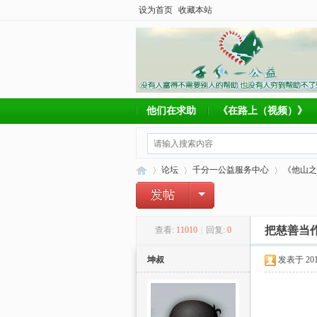
设为首页
收藏本站
他们在求助
《在路上（视频）》
论坛
千分一公益服务中心
《他山之
把慈善当
查看:
11010
|
回复:
0
千
»
›
›
坤叔
发表于 2010-