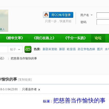
用户名
只需一步，快速开始
密码
《精华文萃》
《我们在路上》
《千分一实践》
论坛
热搜:
新邵未资助
新邵
欧皇强
孙立华包杰林
图片
水
帖子
搜
石》
把慈善当作愉快的事
捐款帐号
索
作愉快的事
›
[复制链接]
1-1 04:23:01
|
只看该作者
把慈善当作愉快的事
杨澜：