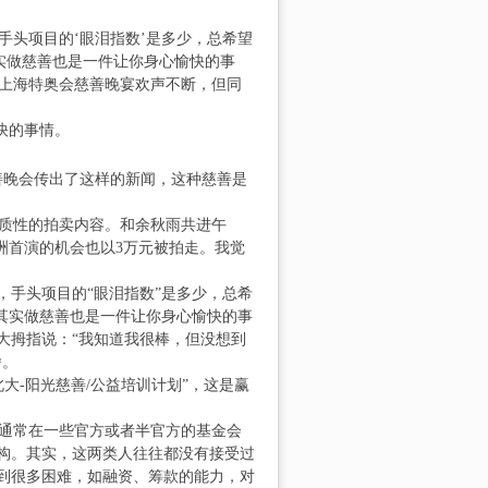
头项目的‘眼泪指数’是多少，总希望
实做慈善也是一件让你身心愉快的事
的上海特奥会慈善晚宴欢声不断，但同
快的事情。
善晚会传出了这样的新闻，这种慈善是
性的拍卖内容。和余秋雨共进午
洲首演的机会也以3万元被拍走。我觉
手头项目的“眼泪指数”是多少，总希
其实做慈善也是一件让你身心愉快的事
大拇指说：“我知道我很棒，但没想到
舍。
-阳光慈善/公益培训计划”，这是赢
常在一些官方或者半官方的基金会
构。其实，这两类人往往都没有接受过
遇到很多困难，如融资、筹款的能力，对