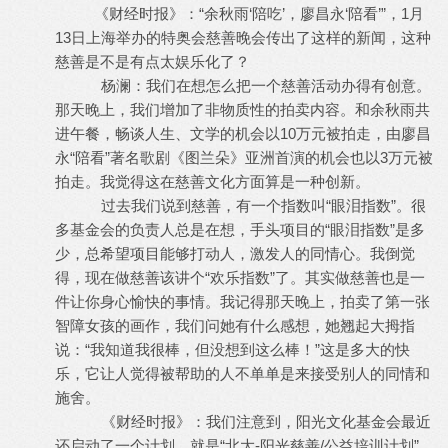
《财经时报》：“余秋雨‘陪吃’，廖昌永‘陪看’”，1月
13日上海举办的特奥会慈善晚会传出了这样的新闻，这种
慈善是不是有点太娱乐化了？
杨澜：我们在想怎么把一个慈善活动办得有创意。
那天晚上，我们增加了非物质性的拍卖内容。和余秋雨共
进午餐，畅谈人生、文学的机会以10万元被拍走，由廖昌
永“陪看”著名歌剧《图兰朵》亚洲首演的机会也以3万元被
拍走。我觉得这在慈善文化方面算是一种创新。
过去我们说到慈善，有一个指数叫“眼泪指数”。很
多基金会的负责人总是在想，手头项目的“眼泪指数”是多
少，总希望项目能够打动人，激发人的同情心。我倒觉
得，现在做慈善该讲个“欢乐指数”了。其实做慈善也是一
件让你身心愉快的事情。我记得那天晚上，拍卖了第一张
智障女孩的画作，我们问她有什么感想，她翘起大拇指
说：“我知道我很棒，但没想到这么棒！”这是多大的快
乐，它让人觉得被帮助的人不单单是来接受别人的同情和
施舍。
《财经时报》：我们注意到，阳光文化基金会最近
还启动了一个计划，就是“北大-阳光慈善/公益培训计划”，