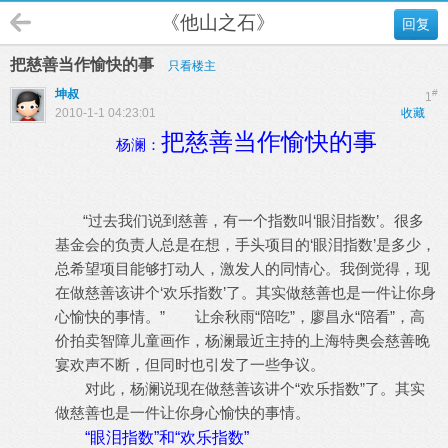
《他山之石》
回复
把慈善当作愉快的事
只看楼主
坤叔
#
1
2010-1-1 04:23:01
收藏
把慈善当作愉快的事
杨澜：
“过去我们说到慈善，有一个指数叫‘眼泪指数’。很多
基金会的负责人总是在想，手头项目的‘眼泪指数’是多少，
总希望项目能够打动人，激发人的同情心。我倒觉得，现
在做慈善该讲个‘欢乐指数’了。其实做慈善也是一件让你身
心愉快的事情。” 让余秋雨“陪吃”，廖昌永“陪看”，高
价拍卖智障儿童画作，杨澜最近主持的上海特奥会慈善晚
宴欢声不断，但同时也引发了一些争议。
对此，杨澜说现在做慈善该讲个“欢乐指数”了。其实
做慈善也是一件让你身心愉快的事情。
“眼泪指数”和“欢乐指数”