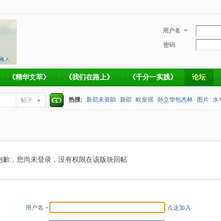
用户名
密码
《精华文萃》
《我们在路上》
《千分一实践》
论坛
热搜:
新邵未资助
新邵
欧皇强
孙立华包杰林
图片
水
帖子
搜
捐款帐号
索
抱歉，您尚未登录，没有权限在该版块回帖
用户名
点这加入