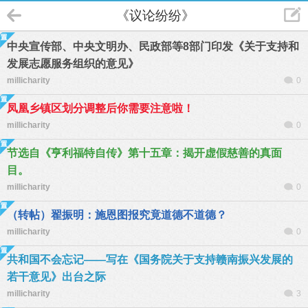
《议论纷纷》
中央宣传部、中央文明办、民政部等8部门印发《关于支持和
发展志愿服务组织的意见》
millicharity
0
凤凰乡镇区划分调整后你需要注意啦！
millicharity
0
节选自《亨利福特自传》第十五章：揭开虚假慈善的真面
目。
millicharity
0
（转帖）翟振明：施恩图报究竟道德不道德？
millicharity
0
共和国不会忘记——写在《国务院关于支持赣南振兴发展的
若干意见》出台之际
millicharity
3