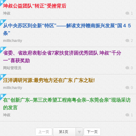
坤叔公益团队“转正”受挫背后
坤叔
1
从中央苏区到全新“特区”——解读支持赣南振兴发展“国４５
条”
millicharity
2
省委、省政府表彰全省7家扶贫济困优秀团队 坤叔“千分
一”喜获奖励
网站管理员
0
汪洋调研河源:最穷地方还在广东 广东之耻!
millicharity
0
在“创新广东--第三次希望工程南粤会亲--东莞会亲”现场采访
的发言
坤叔
1
上一页
第1页
下一页